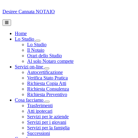
Desiree Cannata
NOTAIO
Home
Lo Studio
Toggle Dropdown
Lo Studio
Il Notaio
Orari dello Studio
Al solo Notaro compete
Servizi on-line
Toggle Dropdown
Autocertificazione
Verifica Stato Pratica
Richiesta Copia Atti
Richiesta Consulenza
Richiesta Preventivo
Cosa facciamo
Toggle Dropdown
Trasferimenti
Atti ipotecari
Servizi per le aziende
Servizi per i giovani
Servizi per la famiglia
Successioni