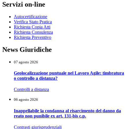
Servizi on-line
Autocertificazione
Verifica Stato Pratica
Richiesta Copia Atti
Richiesta Consulenza
Richiesta Preventivo
News Giuridiche
07 agosto 2026
Geolocalizzazione puntuale nel Lavoro Agile: timbratura
o controllo a distanza?
Controlli a distanza
06 agosto 2026
Inappellabile la condanna al risarcimento del danno da
reato non punibile ex art. 131-bis c.p.
Contrasti giurisprudenziali