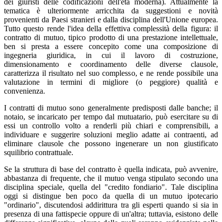
dei giuristi delle codificazioni dell'età moderna). Attualmente la
tematica è ulteriormente arricchita da suggestioni e novità
provenienti da Paesi stranieri e dalla disciplina dell'Unione europea.
Tutto questo rende l'idea della effettiva complessità della figura: il
contratto di mutuo, tipico prodotto di una prestazione intellettuale,
ben si presta a essere concepito come una composizione di
ingegneria giuridica, in cui il lavoro di costruzione,
dimensionamento e coordinamento delle diverse clausole,
caratterizza il risultato nel suo complesso, e ne rende possibile una
valutazione in termini di migliore (o peggiore) qualità e
convenienza.
I contratti di mutuo sono generalmente predisposti dalle banche; il
notaio, se incaricato per tempo dal mutuatario, può esercitare su di
essi un controllo volto a renderli più chiari e comprensibili, a
individuare e suggerire soluzioni meglio adatte ai contraenti, ad
eliminare clausole che possono ingenerare un non giustificato
squilibrio contrattuale.
Se la struttura di base del contratto è quella indicata, può avvenire,
abbastanza di frequente, che il mutuo venga stipulato secondo una
disciplina speciale, quella del "credito fondiario". Tale disciplina
oggi si distingue ben poco da quella di un mutuo ipotecario
"ordinario", discutendosi addirittura tra gli esperti quando si sia in
presenza di una fattispecie oppure di un'altra; tuttavia, esistono delle