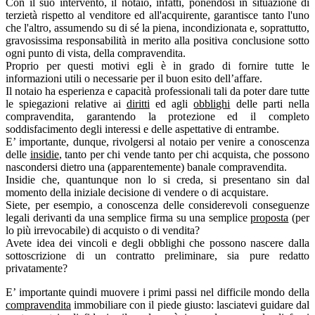
Con il suo intervento, il notaio, infatti, ponendosi in situazione di
terzietà rispetto al venditore ed all'acquirente, garantisce tanto l'uno
che l'altro, assumendo su di sé la piena, incondizionata e, soprattutto,
gravosissima responsabilità in merito alla positiva conclusione sotto
ogni punto di vista, della compravendita.
Proprio per questi motivi egli è in grado di fornire tutte le
informazioni utili o necessarie per il buon esito dell’affare.
Il notaio ha esperienza e capacità professionali tali da poter dare tutte
le spiegazioni relative ai
diritti
ed agli
obblighi
delle parti nella
compravendita, garantendo la protezione ed il completo
soddisfacimento degli interessi e delle aspettative di entrambe.
E’ importante, dunque, rivolgersi al notaio per venire a conoscenza
delle
insidie
, tanto per chi vende tanto per chi acquista, che possono
nascondersi dietro una (apparentemente) banale compravendita.
Insidie che, quantunque non lo si creda, si presentano sin dal
momento della iniziale decisione di vendere o di acquistare.
Siete, per esempio, a conoscenza delle considerevoli conseguenze
legali derivanti da una semplice firma su una semplice
proposta
(per
lo più irrevocabile) di acquisto o di vendita?
Avete idea dei vincoli e degli obblighi che possono nascere dalla
sottoscrizione di un contratto preliminare, sia pure redatto
privatamente?
E’ importante quindi muovere i primi passi nel difficile mondo della
compravendita
immobiliare con il piede giusto: lasciatevi guidare dal