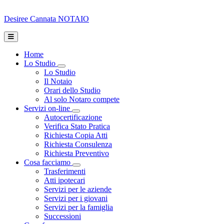
Desiree Cannata
NOTAIO
Home
Lo Studio
Toggle Dropdown
Lo Studio
Il Notaio
Orari dello Studio
Al solo Notaro compete
Servizi on-line
Toggle Dropdown
Autocertificazione
Verifica Stato Pratica
Richiesta Copia Atti
Richiesta Consulenza
Richiesta Preventivo
Cosa facciamo
Toggle Dropdown
Trasferimenti
Atti ipotecari
Servizi per le aziende
Servizi per i giovani
Servizi per la famiglia
Successioni