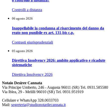
o controllo a distanza?
Controlli a distanza
06 agosto 2026
Inappellabile la condanna al risarcimento del danno da
reato non punibile ex art. 131-bis c.p.
Contrasti giurisprudenziali
05 agosto 2026
Direttiva Insolvency 2026: ambito applicativo e ricadute
sistematiche
Direttiva Insolvency 2026
Notaio Desiree Cannata
Via Principe Umberto, 246 - Augusta 96011 (SR) Tel. 0931.585580
Via Iblea, 29 - Melilli 96010 (SR) Tel. 0931.951919
Cellulare e WhatsApp 328.0033703
Mail:
segreteria@studionotarilecannata.it