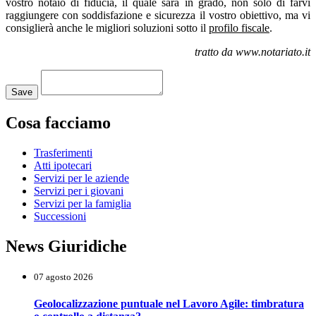
vostro notaio di fiducia, il quale sarà in grado, non solo di farvi
raggiungere con soddisfazione e sicurezza il vostro obiettivo, ma vi
consiglierà anche le migliori soluzioni sotto il
profilo fiscale
.
tratto da www.notariato.it
Loading...
Save
Cosa facciamo
Trasferimenti
Atti ipotecari
Servizi per le aziende
Servizi per i giovani
Servizi per la famiglia
Successioni
News Giuridiche
07 agosto 2026
Geolocalizzazione puntuale nel Lavoro Agile: timbratura