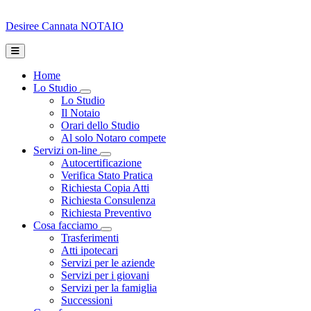
Desiree Cannata
NOTAIO
Home
Lo Studio
Toggle Dropdown
Lo Studio
Il Notaio
Orari dello Studio
Al solo Notaro compete
Servizi on-line
Toggle Dropdown
Autocertificazione
Verifica Stato Pratica
Richiesta Copia Atti
Richiesta Consulenza
Richiesta Preventivo
Cosa facciamo
Toggle Dropdown
Trasferimenti
Atti ipotecari
Servizi per le aziende
Servizi per i giovani
Servizi per la famiglia
Successioni