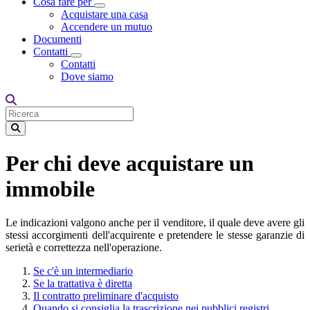
Cosa fare per
Toggle Dropdown
Acquistare una casa
Accendere un mutuo
Documenti
Contatti
Toggle Dropdown
Contatti
Dove siamo
Per chi deve acquistare un
immobile
Le indicazioni valgono anche per il venditore, il quale deve avere gli
stessi accorgimenti dell'acquirente e pretendere le stesse garanzie di
serietà e correttezza nell'operazione.
Se c'è un intermediario
Se la trattativa è diretta
Il contratto preliminare d'acquisto
Quando si consiglia la trascrizione nei pubblici registri