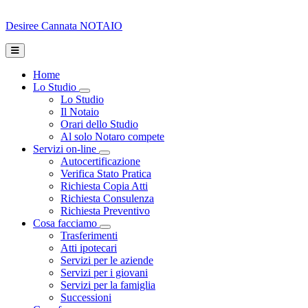
Desiree Cannata
NOTAIO
Home
Lo Studio
Toggle Dropdown
Lo Studio
Il Notaio
Orari dello Studio
Al solo Notaro compete
Servizi on-line
Toggle Dropdown
Autocertificazione
Verifica Stato Pratica
Richiesta Copia Atti
Richiesta Consulenza
Richiesta Preventivo
Cosa facciamo
Toggle Dropdown
Trasferimenti
Atti ipotecari
Servizi per le aziende
Servizi per i giovani
Servizi per la famiglia
Successioni