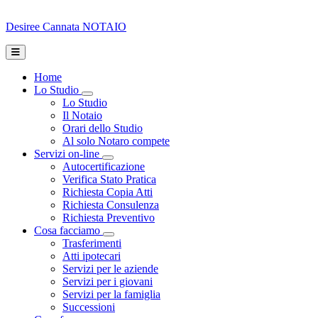
Desiree Cannata
NOTAIO
Home
Lo Studio
Toggle Dropdown
Lo Studio
Il Notaio
Orari dello Studio
Al solo Notaro compete
Servizi on-line
Toggle Dropdown
Autocertificazione
Verifica Stato Pratica
Richiesta Copia Atti
Richiesta Consulenza
Richiesta Preventivo
Cosa facciamo
Toggle Dropdown
Trasferimenti
Atti ipotecari
Servizi per le aziende
Servizi per i giovani
Servizi per la famiglia
Successioni