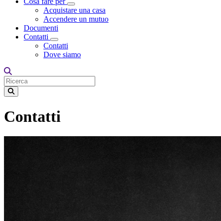
Cosa fare per
Toggle Dropdown
Acquistare una casa
Accendere un mutuo
Documenti
Contatti
Toggle Dropdown
Contatti
Dove siamo
Contatti