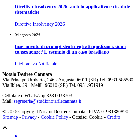
Direttiva Insolvency 2026: ambito applicativo e ricadute
sistematiche
Direttiva Insolvency 2026
04 agosto 2026
Inserimento di prompt sleali negli atti giudiziari: quali
conseguenze? L'esempio di un caso brasiliano
Intelligenza Artificiale
Notaio Desiree Cannata
Via Principe Umberto, 246 - Augusta 96011 (SR) Tel. 0931.585580
Via Iblea, 29 - Melilli 96010 (SR) Tel. 0931.951919
Cellulare e WhatsApp 328.0033703
Mail:
segreteria@studionotarilecannata.it
© 2026 Copyright Notaio Desiree Cannata | P.IVA 01981380890 |
Sitemap
-
Privacy
-
Cookie Policy
-
Gestisci Cookie
-
Credits