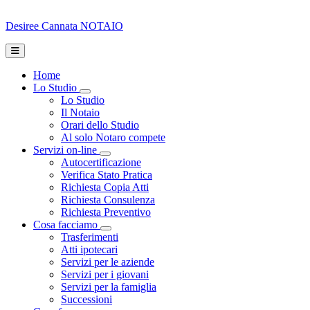
Desiree Cannata
NOTAIO
Home
Lo Studio
Toggle Dropdown
Lo Studio
Il Notaio
Orari dello Studio
Al solo Notaro compete
Servizi on-line
Toggle Dropdown
Autocertificazione
Verifica Stato Pratica
Richiesta Copia Atti
Richiesta Consulenza
Richiesta Preventivo
Cosa facciamo
Toggle Dropdown
Trasferimenti
Atti ipotecari
Servizi per le aziende
Servizi per i giovani
Servizi per la famiglia
Successioni